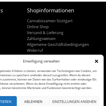
ks
Shopinformationen
Cannabissamen Stuttgart
Online Shop
Versand & Lieferung
Zahlungsweisen
Allgemeine Geschäftsbedingungen
Widerruf
Datenschutz
Einwilligung verwalten
Cookie-Richtlinie (EU)
Impressum
optimales Erlebnis zu bieten, verwenden wir Technologien wie Cookies, um
mationen zu speichern und/oder darauf zuzugreifen. Wenn du diesen
n zustimmst, können wir Daten wie das Surfverhalten oder eindeutige IDs
ebsite verarbeiten. Wenn du deine Einwillligung nicht erteilst oder
t, können bestimmte Merkmale und Funktionen beeinträchtigt werden.
TIEREN
ABLEHNEN
EINSTELLUNGEN ANSEHEN