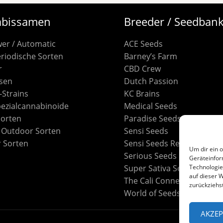
bissamen
Breeder / Seedban
wer / Automatic
ACE Seeds
riodische Sorten
Barney’s Farm
r
CBD Crew
sen
Dutch Passion
S-Strains
KC Brains
pezialcannabinoide
Medical Seeds
Sorten
Paradise Seeds
/ Outdoor Sorten
Sensi Seeds
 Sorten
Sensi Seeds Research
Um dir ein 
Serious Seeds
Geräteinfor
Super Sativa Seed Club
Technologie
auf dieser W
The Cali Connection
zurückziehs
World of Seeds
AKZEP