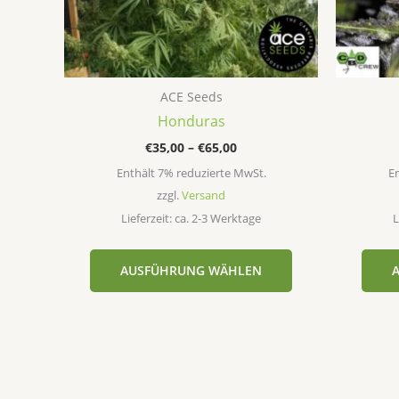
können
auf
der
Produktseite
ACE Seeds
gewählt
Honduras
werden
€
35,00
–
€
65,00
Enthält 7% reduzierte MwSt.
En
zzgl.
Versand
Lieferzeit: ca. 2-3 Werktage
L
AUSFÜHRUNG WÄHLEN