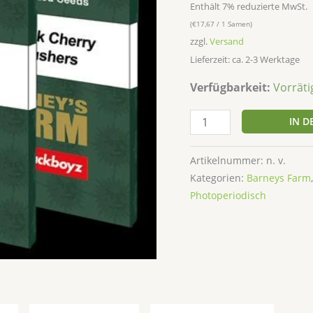
Enthält 7% reduzierte MwSt.
(
€
17,67
/ 1 Samen)
zzgl.
Versand
Lieferzeit: ca. 2-3 Werktage
Verfügbarkeit:
Vorräti
IN 
Artikelnummer:
n. v.
Kategorien:
Barneys Farm
Photoperiodisch