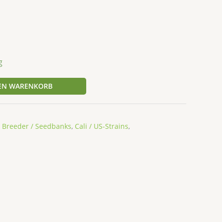
g
DEN WARENKORB
,
Breeder / Seedbanks
,
Cali / US-Strains
,