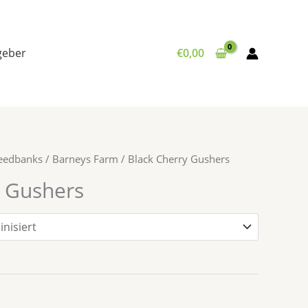
tgeber
€
0,00
Seedbanks
/
Barneys Farm
/ Black Cherry Gushers
y Gushers