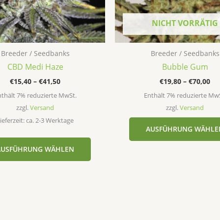
können
auf
NICHT VORRÄTIG
der
Produktseite
Breeder / Seedbanks
Breeder / Seedbanks
gewählt
CBD Medi Haze
Bubble Gum
werden
€
15,40
–
€
41,50
€
19,80
–
€
70,00
thält 7% reduzierte MwSt.
Enthält 7% reduzierte Mw
zzgl.
Versand
zzgl.
Versand
ieferzeit: ca. 2-3 Werktage
AUSFÜHRUNG WÄHLE
AUSFÜHRUNG WÄHLEN