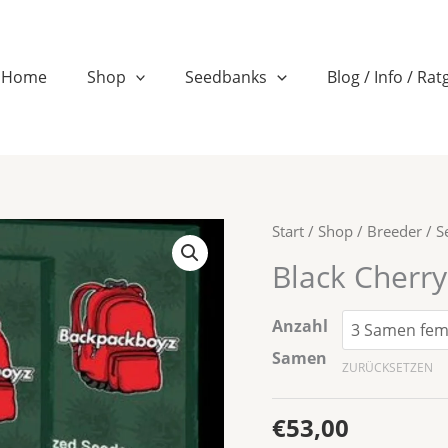
n
Home
Shop
Seedbanks
Blog / Info / Ra
Black
Start
/
Shop
/
Breeder / 
Cherry
Black Cherr
Gushers
Menge
Anzahl
Samen
ZURÜCKSETZEN
€
53,00