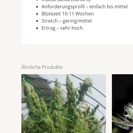
Anforderungsprofil – einfach bis mittel
Blütezeit 10-11 Wochen
Stretch – gering/mittel
Ertrag – sehr hoch
Ähnliche Produkte
Preisspanne:
Dieses
€35,00
Produkt
bis
weist
€65,00
mehrere
Varianten
auf.
Die
Optionen