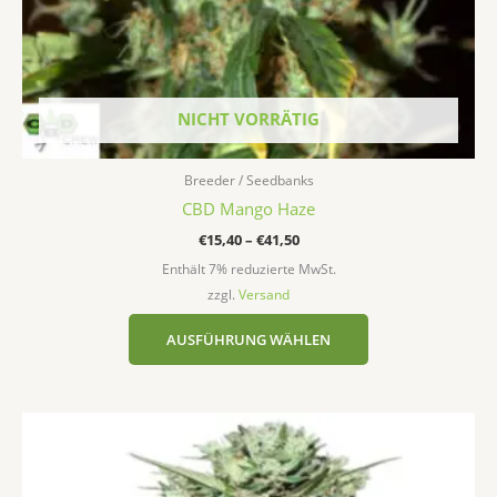
gewählt
werden
NICHT VORRÄTIG
Breeder / Seedbanks
CBD Mango Haze
€
15,40
–
€
41,50
Enthält 7% reduzierte MwSt.
zzgl.
Versand
AUSFÜHRUNG WÄHLEN
Preisspanne:
Dieses
€16,50
Produkt
bis
weist
€50,00