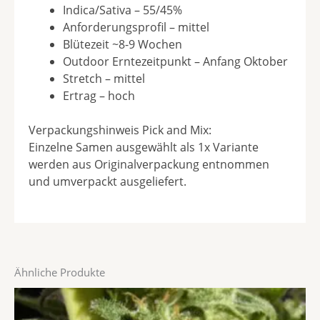
Indica/Sativa – 55/45%
Anforderungsprofil – mittel
Blütezeit ~8-9 Wochen
Outdoor Erntezeitpunkt – Anfang Oktober
Stretch – mittel
Ertrag – hoch
Verpackungshinweis Pick and Mix:
Einzelne Samen ausgewählt als 1x Variante
werden aus Originalverpackung entnommen
und umverpackt ausgeliefert.
Ähnliche Produkte
Preisspanne:
Dieses
€19,80
Produkt
bis