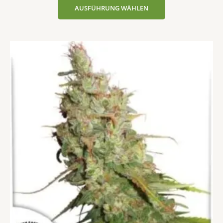
AUSFÜHRUNG WÄHLEN
Dieses
Produkt
weist
mehrere
Varianten
auf.
Die
Optionen
können
auf
der
Produktseite
gewählt
werden