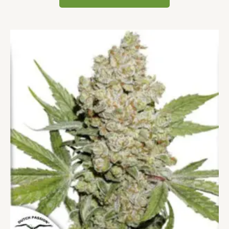
Dieses
Produkt
weist
mehrere
Varianten
auf.
Die
Optionen
können
auf
der
Produktseite
gewählt
werden