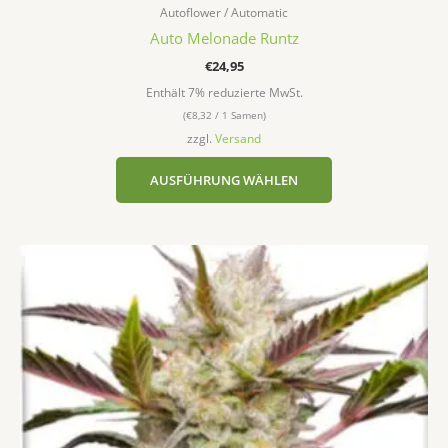
Autoflower / Automatic
Auto Melonade Runtz
€
24,95
Enthält 7% reduzierte MwSt.
(
€
8,32
/ 1 Samen)
zzgl.
Versand
AUSFÜHRUNG WÄHLEN
Dieses
Produkt
weist
mehrere
Varianten
auf.
Die
Optionen
können