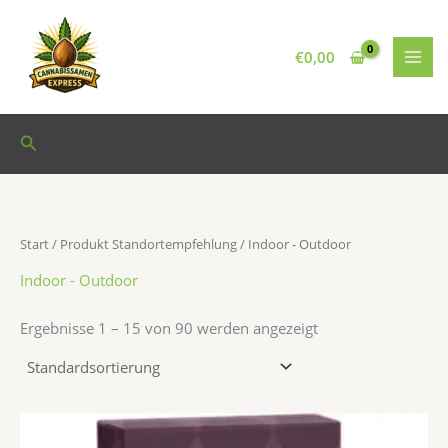
Zum
B
A
T
S
S
8
4
9
9
2
1
2
1
5
1
9
1
6
6
2
4
1
2
1
1
7
2
5
Inhalt
r
n
H
o
t
2
P
P
P
7
4
P
4
P
P
P
2
P
1
9
9
6
4
1
8
P
1
P
springen
€
0,00
e
z
C
r
a
P
r
r
r
P
P
r
P
r
r
r
P
r
P
P
P
5
P
P
6
r
P
r
e
a
-
t
t
r
o
o
o
r
r
o
r
o
o
o
r
o
r
r
r
P
r
r
P
o
r
o
d
h
G
e
u
o
d
d
d
o
o
d
o
d
d
d
o
d
o
o
o
r
o
o
r
d
o
d
Suchen
e
l
e
n
s
d
u
u
u
d
d
u
d
u
u
u
d
u
d
d
d
o
d
d
o
u
d
u
r
S
h
t
u
k
k
k
u
u
k
u
k
k
k
u
k
u
u
u
d
u
u
d
k
u
k
/
a
a
y
k
t
t
t
k
k
t
k
t
t
t
k
t
k
k
k
u
k
k
u
t
k
t
Start
/ Produkt Standortempfehlung / Indoor - Outdoor
S
m
l
p
t
e
e
e
t
t
e
t
e
e
t
e
t
t
t
k
t
t
k
e
t
e
e
e
t
e
e
e
e
e
e
e
e
t
e
e
t
e
Indoor - Outdoor
e
n
e
e
Ergebnisse 1 – 15 von 90 werden angezeigt
d
b
a
n
Preisspanne:
Dieses
€25,50
Produkt