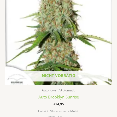
Varianten
auf.
Die
Optionen
können
auf
der
Produktseite
gewählt
werden
NICHT VORRÄTIG
Autoflower / Automatic
Auto Brooklyn Sunrise
€
24,95
Enthält 7% reduzierte MwSt.
(
€
8,32
/ 1 Samen)