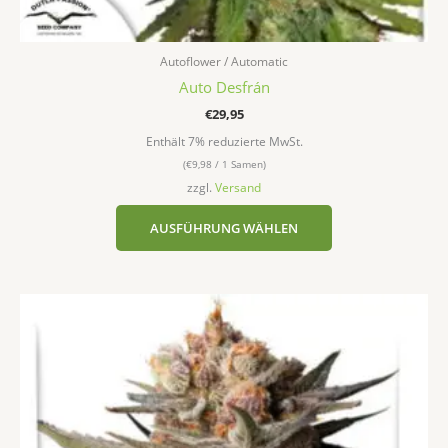
Autoflower / Automatic
Auto Desfrán
€
29,95
Enthält 7% reduzierte MwSt.
(
€
9,98
/ 1 Samen)
zzgl.
Versand
AUSFÜHRUNG WÄHLEN
Dieses
Produkt
weist
mehrere
Varianten
auf.
Die