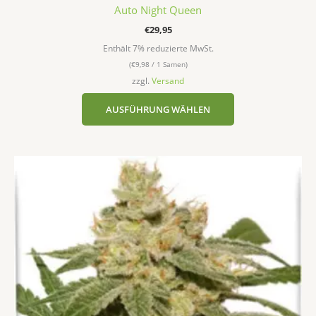
Auto Night Queen
€
29,95
Enthält 7% reduzierte MwSt.
(
€
9,98
/ 1 Samen)
zzgl.
Versand
AUSFÜHRUNG WÄHLEN
Dieses
Produkt
weist
mehrere
Varianten
auf.
Die
Optionen
können
auf