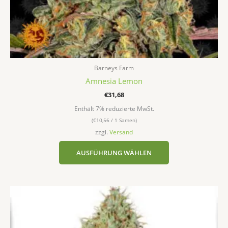
werden
Barneys Farm
Amnesia Lemon
€
31,68
Enthält 7% reduzierte MwSt.
(
€
10,56
/ 1 Samen)
zzgl.
Versand
AUSFÜHRUNG WÄHLEN
Dieses
Produkt
weist
mehrere