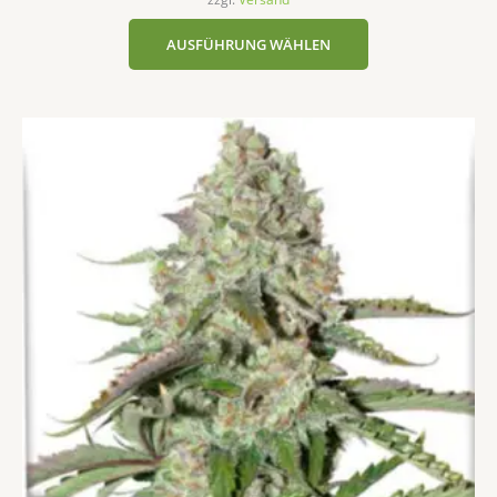
AUSFÜHRUNG WÄHLEN
Dieses
Produkt
weist
mehrere
Varianten
auf.
Die
Optionen
können
auf
der
Produktseite
gewählt
werden