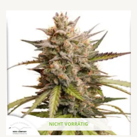
Dieses
Produkt
weist
mehrere
Varianten
auf.
Die
Optionen
können
auf
der
Produktseite
gewählt
werden
NICHT VORRÄTIG