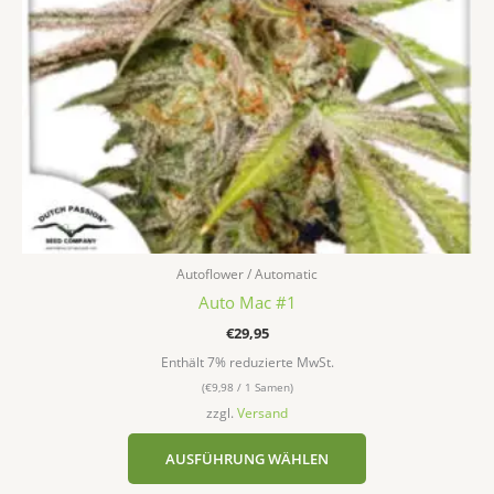
können
auf
der
Produktseite
gewählt
werden
Autoflower / Automatic
Auto Mac #1
€
29,95
Enthält 7% reduzierte MwSt.
(
€
9,98
/ 1 Samen)
zzgl.
Versand
AUSFÜHRUNG WÄHLEN