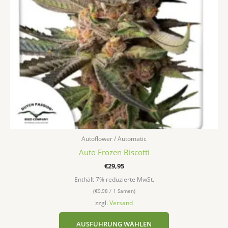
Optionen
können
auf
der
Produktseite
gewählt
werden
Autoflower / Automatic
Auto Frozen Biscotti
€
29,95
Enthält 7% reduzierte MwSt.
(
€
9,98
/ 1 Samen)
zzgl.
Versand
AUSFÜHRUNG WÄHLEN