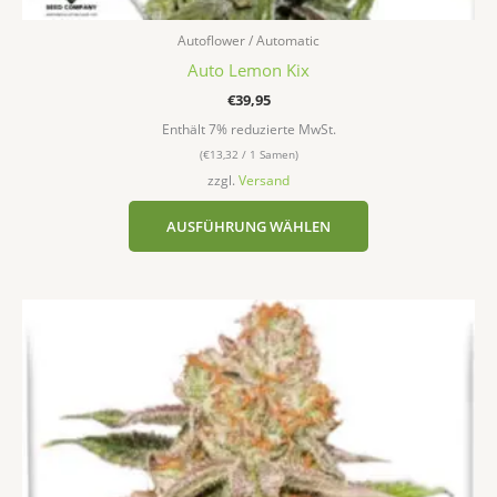
Autoflower / Automatic
Auto Lemon Kix
€
39,95
Enthält 7% reduzierte MwSt.
(
€
13,32
/ 1 Samen)
zzgl.
Versand
AUSFÜHRUNG WÄHLEN
Dieses
Produkt
weist
mehrere
Varianten
auf.
Die
Optionen