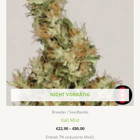
mehrere
Varianten
auf.
Die
Optionen
können
auf
der
Produktseite
gewählt
werden
NICHT VORRÄTIG
Breeder / Seedbanks
Kali Mist
€
22,90
–
€
80,00
Enthält 7% reduzierte MwSt.