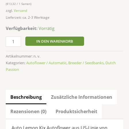
(
€
13,32
/ 1 Samen)
zzgl.
Versand
Lieferzeit: ca. 2-3 Werktage
Verfügbarkeit:
Vorrätig
IN DEN WARENKORB
Artikelnummer:
n. v.
Kategorien:
Autoflower / Automatic
,
Breeder / Seedbanks
,
Dutch
Passion
Beschreibung
Zusätzliche Informationen
Rezensionen (0)
Produktsicherheit
Auto Lemon Kix Autoflower aus US-Linie von