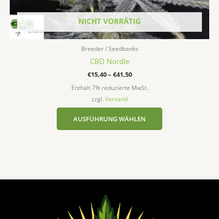
NICHT VORRÄTIG
Breeder / Seedbanks
CBD Nordle
€
15,40
–
€
41,50
Enthält 7% reduzierte MwSt.
zzgl.
Versand
AUSFÜHRUNG WÄHLEN