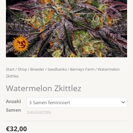
Start
/
Shop
/
Breeder / Seedbanks
/
Barneys Farm
/ Watermelon
Zkittlez
Watermelon Zkittlez
Anzahl
Samen
ZURÜCKSETZEN
€
32,00