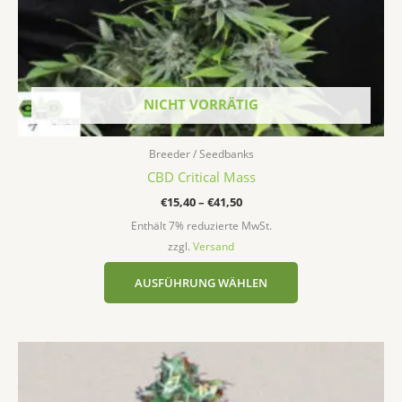
Produktseite
gewählt
werden
NICHT VORRÄTIG
Breeder / Seedbanks
CBD Critical Mass
€
15,40
–
€
41,50
Enthält 7% reduzierte MwSt.
zzgl.
Versand
AUSFÜHRUNG WÄHLEN
Preisspanne:
Dieses
€19,80
Produkt
bis
weist
€70,00