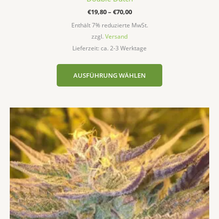
€
19,80
–
€
70,00
Enthält 7% reduzierte MwSt.
zzgl.
Versand
Lieferzeit: ca. 2-3 Werktage
AUSFÜHRUNG WÄHLEN
Preisspanne:
Dieses
€15,40
Produkt
bis
weist
€41,50
mehrere
Varianten
auf.
Die
Optionen
können
auf