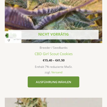
der
Produktseite
gewählt
werden
NICHT VORRÄTIG
Breeder / Seedbanks
CBD Girl Scout Cookies
€
15,40
–
€
41,50
Enthält 7% reduzierte MwSt.
zzgl.
Versand
AUSFÜHRUNG WÄHLEN
Preisspanne:
Dieses
€22,90
Produkt