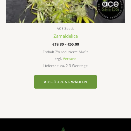
ACE Seeds
Zamaldelica
€
19,80
–
€
65,00
Enthält 7% reduzierte MwSt.
zzgl.
Versand
Lieferzeit: ca. 2-3 Werktage
AUSFÜHRUNG WÄHLEN