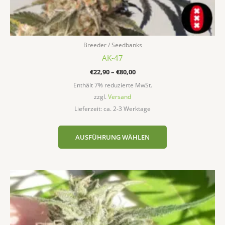
Breeder / Seedbanks
AK-47
€
22,90
–
€
80,00
Enthält 7% reduzierte MwSt.
zzgl.
Versand
Lieferzeit: ca. 2-3 Werktage
AUSFÜHRUNG WÄHLEN
Preisspanne:
Dieses
€35,00
Produkt
bis
weist
€65,00
mehrere
Varianten