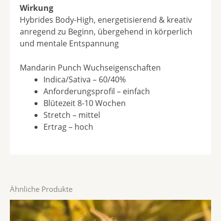
Wirkung
Hybrides Body-High, energetisierend & kreativ
anregend zu Beginn, übergehend in körperlich
und mentale Entspannung
Mandarin Punch Wuchseigenschaften
Indica/Sativa – 60/40%
Anforderungsprofil – einfach
Blütezeit 8-10 Wochen
Stretch – mittel
Ertrag – hoch
Ähnliche Produkte
Preisspanne:
Dieses
€15,40
Produkt
bis