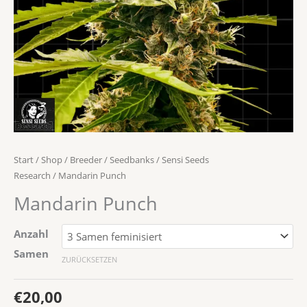
Start
/
Shop
/
Breeder / Seedbanks
/
Sensi Seeds
Research
/ Mandarin Punch
Mandarin Punch
Anzahl
Samen
ZURÜCKSETZEN
€
20,00