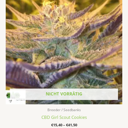
weist
€41,50
mehrere
Varianten
auf.
Die
Optionen
können
auf
der
Produktseite
gewählt
werden
NICHT VORRÄTIG
Breeder / Seedbanks
CBD Girl Scout Cookies
€
15,40
–
€
41,50