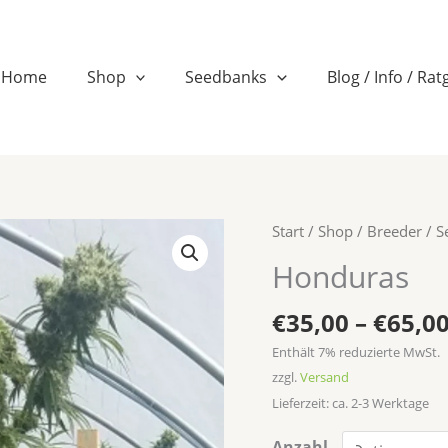
n
Home
Shop
Seedbanks
Blog / Info / Ra
Honduras
Start
/
Shop
/
Breeder / 
Menge
Honduras
€
35,00
–
€
65,0
Enthält 7% reduzierte MwSt.
zzgl.
Versand
Lieferzeit: ca. 2-3 Werktage
Anzahl