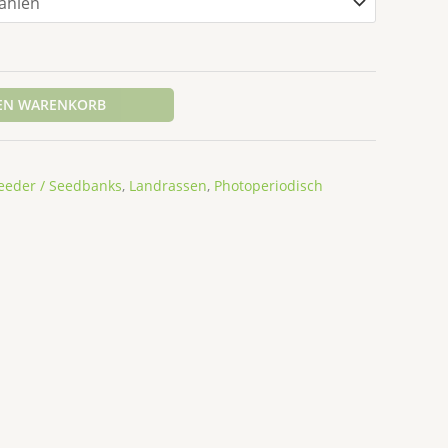
DEN WARENKORB
eeder / Seedbanks
,
Landrassen
,
Photoperiodisch