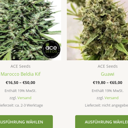
mehrere
Varianten
auf.
Die
Optionen
können
auf
der
Produktseite
ACE Seeds
ACE Seeds
gewählt
Marocco Beldia Kif
Guawi
werden
€
16,50
–
€
50,00
€
19,80
–
€
65,00
Enthält 19% MwSt.
Enthält 19% MwSt.
zzgl.
Versand
zzgl.
Versand
ieferzeit: ca. 2-3 Werktage
Lieferzeit: nicht angegeb
AUSFÜHRUNG WÄHLEN
AUSFÜHRUNG WÄHLE