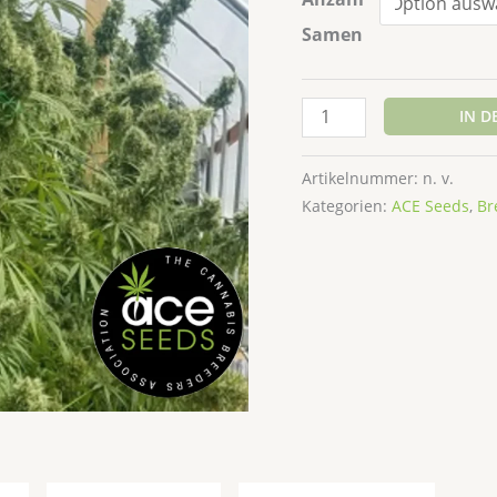
Samen
IN 
Artikelnummer:
n. v.
Kategorien:
ACE Seeds
,
Br