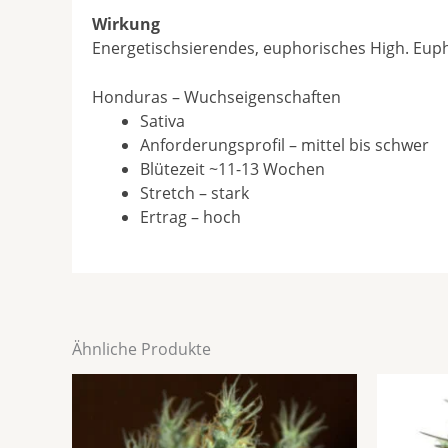
Wirkung
Energetischsierendes, euphorisches High. Eupho
Honduras – Wuchseigenschaften
Sativa
Anforderungsprofil – mittel bis schwer
Blütezeit ~11-13 Wochen
Stretch – stark
Ertrag – hoch
Ähnliche Produkte
Preisspanne:
Dieses
€15,40
Produkt
bis
weist
€41,50