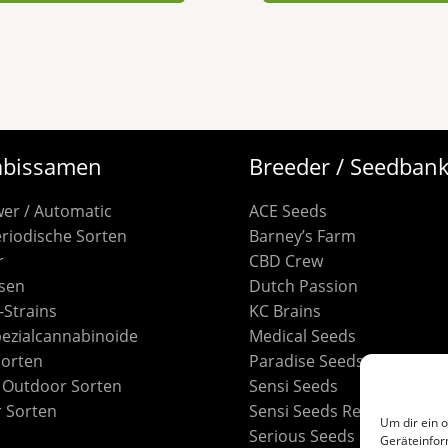
bissamen
Breeder / Seedban
wer / Automatic
ACE Seeds
riodische Sorten
Barney’s Farm
r
CBD Crew
sen
Dutch Passion
S-Strains
KC Brains
pezialcannabinoide
Medical Seeds
Sorten
Paradise Seeds
/ Outdoor Sorten
Sensi Seeds
 Sorten
Sensi Seeds Research
Um dir ein 
Serious Seeds
Geräteinfor