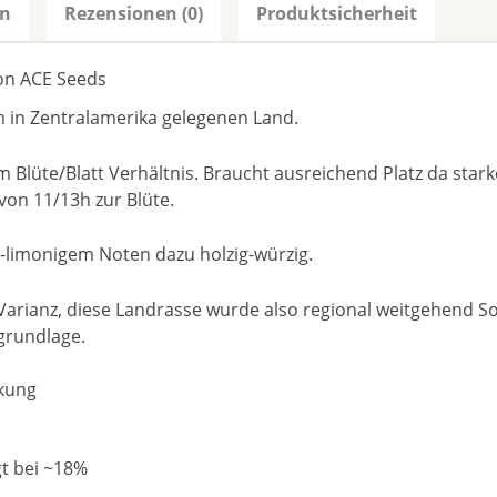
en
Rezensionen (0)
Produktsicherheit
on ACE Seeds
m in Zentralamerika gelegenen Land.
Blüte/Blatt Verhältnis. Braucht ausreichend Platz da stark
von 11/13h zur Blüte.
g-limonigem Noten dazu holzig-würzig.
arianz, diese Landrasse wurde also regional weitgehend Sor
grundlage.
rkung
t bei ~18%