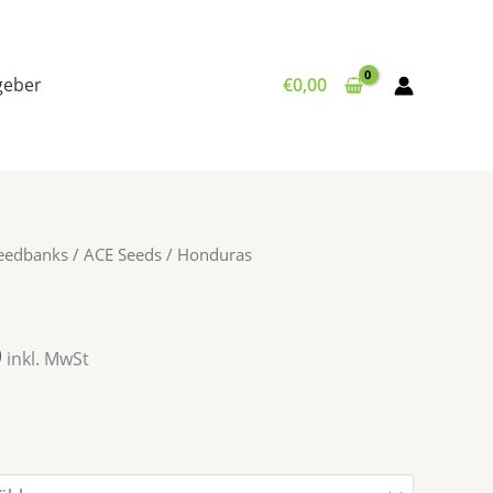
tgeber
€
0,00
Preisspanne:
Seedbanks
/
ACE Seeds
/ Honduras
€35,00
bis
€65,00
0
inkl. MwSt