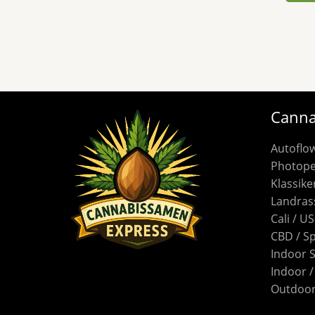
Canna
Autoflo
Photope
Klassike
Landras
Cali / U
CBD / S
Indoor 
Indoor 
Outdoor