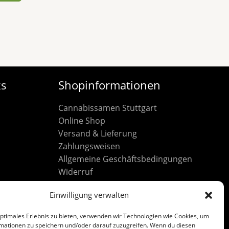
ks
Shopinformationen
Cannabissamen Stuttgart
Online Shop
Versand & Lieferung
Zahlungsweisen
Allgemeine Geschäftsbedingungen
Widerruf
Datenschutz
Einwilligung verwalten
Cookie-Richtlinie (EU)
Impressum
optimales Erlebnis zu bieten, verwenden wir Technologien wie Cookies, um
mationen zu speichern und/oder darauf zuzugreifen. Wenn du diesen