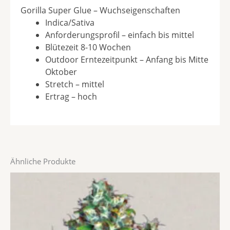
Gorilla Super Glue – Wuchseigenschaften
Indica/Sativa
Anforderungsprofil – einfach bis mittel
Blütezeit 8-10 Wochen
Outdoor Erntezeitpunkt – Anfang bis Mitte
Oktober
Stretch – mittel
Ertrag – hoch
Ähnliche Produkte
Preisspanne:
Dieses
€19,80
Produkt
bis
weist
€70,00
mehrere
Varianten