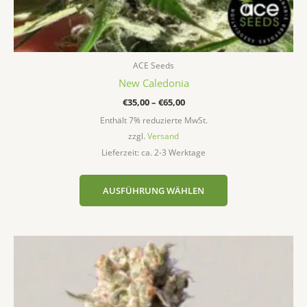
ACE Seeds
New Caledonia
€
35,00
–
€
65,00
Enthält 7% reduzierte MwSt.
zzgl.
Versand
Lieferzeit: ca. 2-3 Werktage
AUSFÜHRUNG WÄHLEN
Preisspanne:
Dieses
€22,90
Produkt
bis
weist
€80,00
mehrere
Varianten