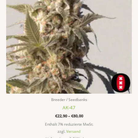
auf.
Die
Optionen
können
auf
der
Produktseite
gewählt
werden
Breeder / Seedbanks
AK-47
€
22,90
–
€
80,00
Enthält 7% reduzierte MwSt.
zzgl.
Versand