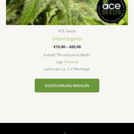
ACE Seeds
Orient Express
€
19,80
–
€
65,00
Enthält 7% reduzierte MwSt.
zzgl.
Versand
Lieferzeit: ca. 2-3 Werktage
AUSFÜHRUNG WÄHLEN