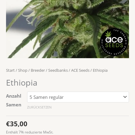
Start
/
Shop
/
Breeder / Seedbanks
/
ACE Seeds
/ Ethiopia
Ethiopia
Anzahl
Samen
ZURÜCKSETZEN
€
35,00
Enthält 7% reduzierte MwSt.