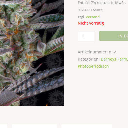
Enthält 7% reduzierte MwSt.
(
€
12,33
/ 1 Samen)
zzgl.
Versand
Nicht vorrätig
IN 
Artikelnummer:
n. v.
Kategorien:
Barneys Farm
Photoperiodisch