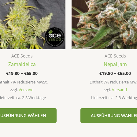
auf.
Die
Optionen
können
auf
der
Produktseite
ACE Seeds
ACE Seeds
gewählt
Zamaldelica
Nepal Jam
werden
€
19,80
–
€
65,00
€
19,80
–
€
65,00
thält 7% reduzierte MwSt.
Enthält 7% reduzierte Mw
zzgl.
Versand
zzgl.
Versand
ieferzeit: ca. 2-3 Werktage
Lieferzeit: ca. 2-3 Werkta
AUSFÜHRUNG WÄHLEN
AUSFÜHRUNG WÄHLE