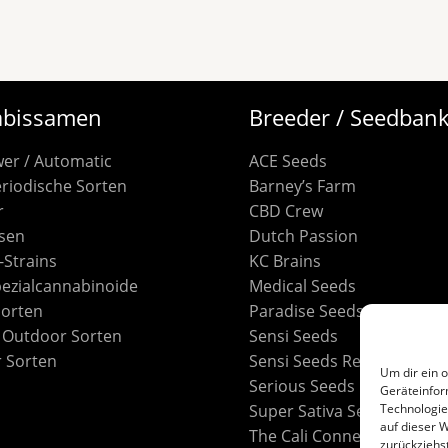
bissamen
Breeder / Seedban
wer / Automatic
ACE Seeds
riodische Sorten
Barney’s Farm
r
CBD Crew
sen
Dutch Passion
S-Strains
KC Brains
pezialcannabinoide
Medical Seeds
Sorten
Paradise Seeds
/ Outdoor Sorten
Sensi Seeds
 Sorten
Sensi Seeds Research
Um dir ein 
Serious Seeds
Geräteinfor
Technologie
Super Sativa Seed Club
auf dieser W
The Cali Connection
zurückziehs