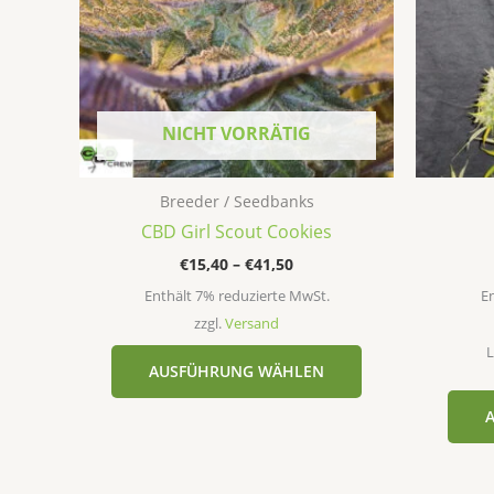
auf.
Die
Optionen
können
auf
NICHT VORRÄTIG
der
Produktseite
Breeder / Seedbanks
gewählt
CBD Girl Scout Cookies
werden
€
15,40
–
€
41,50
Enthält 7% reduzierte MwSt.
En
zzgl.
Versand
L
AUSFÜHRUNG WÄHLEN