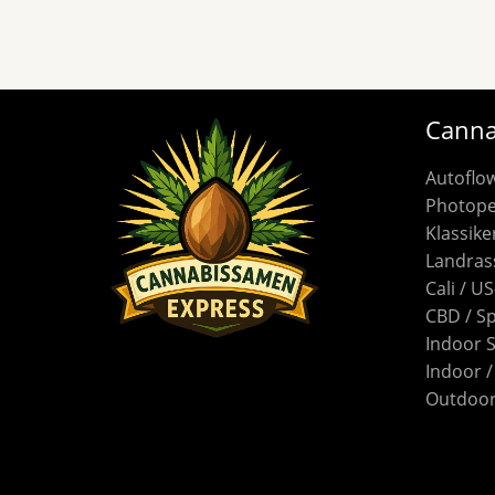
Canna
Autoflo
Photope
Klassike
Landras
Cali / U
CBD / S
Indoor 
Indoor 
Outdoor