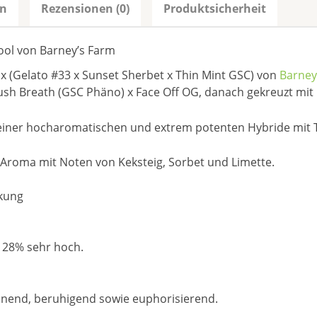
en
Rezensionen (0)
Produktsicherheit
ool von Barney’s Farm
 x (Gelato #33 x Sunset Sherbet x Thin Mint GSC) von
Barney
ush Breath (GSC Phäno) x Face Off OG, danach gekreuzt mit
 einer hocharomatischen und extrem potenten Hybride mit
s Aroma mit Noten von Keksteig, Sorbet und Limette.
rkung
s 28% sehr hoch.
nnend, beruhigend sowie euphorisierend.