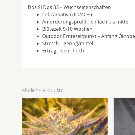
Dos Si Dos 33 – Wuchseigenschaften
Indica/Sativa (60/40%)
Anforderungsprofil – einfach bis mittel
Blütezeit 9-10 Wochen
Outdoor Erntezeitpunkt – Anfang Oktobe
Stretch – gering/mittel
Ertrag – sehr hoch
Ähnliche Produkte
Preisspanne:
Dieses
€15,40
Produkt
bis
weist
€41,50
mehrere
Varianten