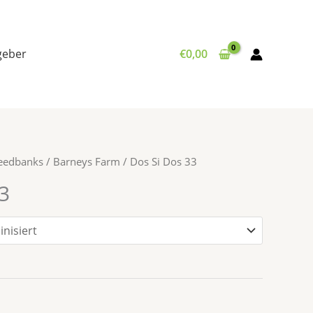
tgeber
€
0,00
Seedbanks
/
Barneys Farm
/ Dos Si Dos 33
3