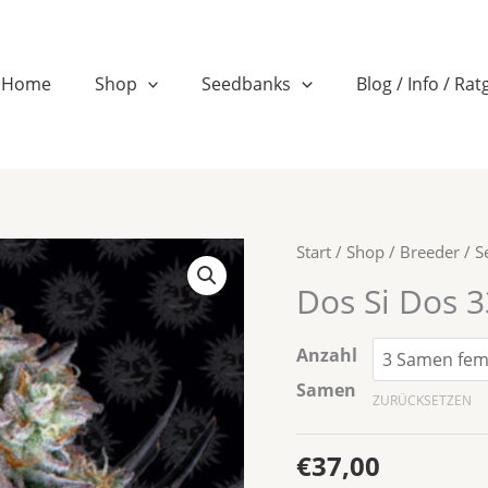
n
Home
Shop
Seedbanks
Blog / Info / Ra
Dos
Start
/
Shop
/
Breeder / 
Si
Dos Si Dos 3
Dos
33
Anzahl
Menge
Samen
ZURÜCKSETZEN
€
37,00