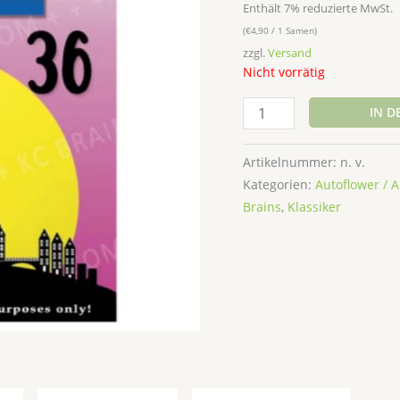
Enthält 7% reduzierte MwSt.
(
€
4,90
/ 1 Samen)
zzgl.
Versand
Nicht vorrätig
IN 
Artikelnummer:
n. v.
Kategorien:
Autoflower / 
Brains
,
Klassiker