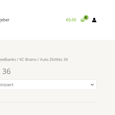
tgeber
€
0,00
Seedbanks
/
KC Brains
/ Auto Zkittlez 36
z 36