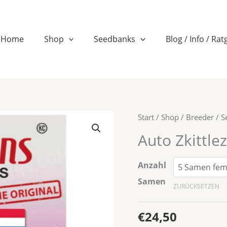
n
Home
Shop
Seedbanks
Blog / Info / Ra
Auto
Start
/
Shop
/
Breeder / 
Zkittlez
Auto Zkittle
36
Menge
Anzahl
Samen
ZURÜCKSETZEN
€
24,50