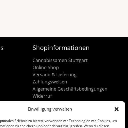
ks
Shopinformationen
Cannabissamen Stuttgart
Online Shop
Versand & Lieferung
Zahlungsweisen
Allgemeine Geschäftsbedingungen
Widerruf
Datenschutz
Einwilligung verwalten
Cookie-Richtlinie (EU)
Impressum
optimales Erlebnis zu bieten, verwenden wir Technologien wie Cookies, um
mationen zu speichern und/oder darauf zuzugreifen. Wenn du diesen