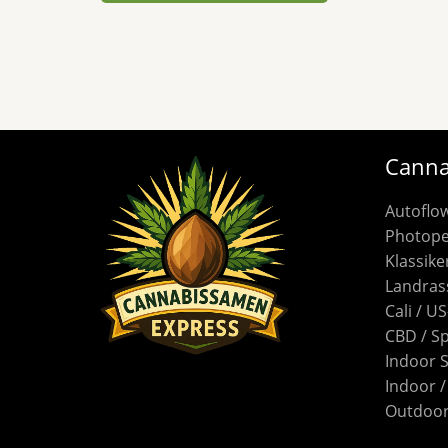
Canna
Autoflo
Photope
Klassike
Landras
Cali / U
CBD / S
Indoor 
Indoor 
Outdoor