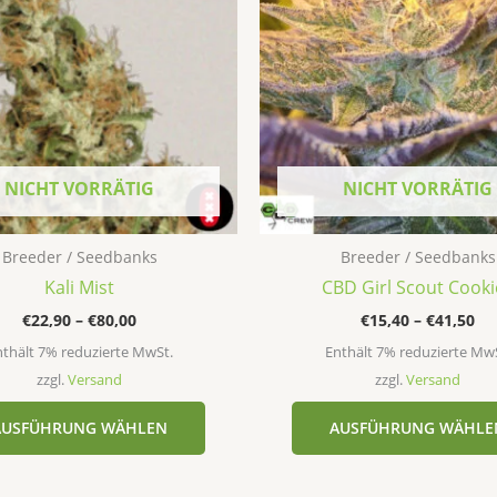
mehrere
Varianten
auf.
Die
Optionen
können
auf
NICHT VORRÄTIG
NICHT VORRÄTIG
der
Produktseite
Breeder / Seedbanks
Breeder / Seedbanks
gewählt
Kali Mist
CBD Girl Scout Cooki
werden
€
22,90
–
€
80,00
€
15,40
–
€
41,50
thält 7% reduzierte MwSt.
Enthält 7% reduzierte Mw
zzgl.
Versand
zzgl.
Versand
AUSFÜHRUNG WÄHLEN
AUSFÜHRUNG WÄHLE