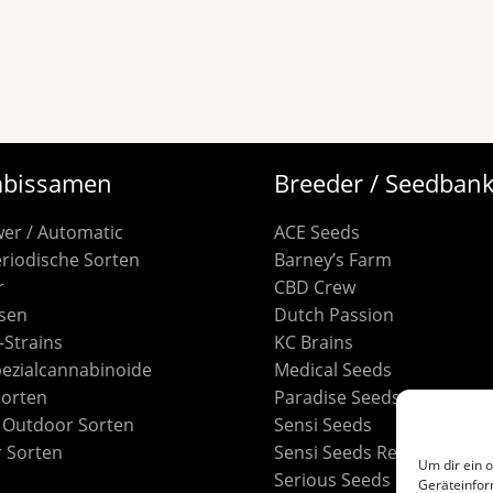
bissamen
Breeder / Seedban
wer / Automatic
ACE Seeds
riodische Sorten
Barney’s Farm
r
CBD Crew
sen
Dutch Passion
S-Strains
KC Brains
pezialcannabinoide
Medical Seeds
Sorten
Paradise Seeds
/ Outdoor Sorten
Sensi Seeds
 Sorten
Sensi Seeds Research
Um dir ein 
Serious Seeds
Geräteinfor