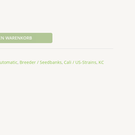
DEN WARENKORB
Automatic
,
Breeder / Seedbanks
,
Cali / US-Strains
,
KC