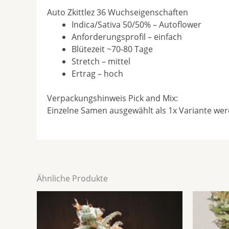
Auto Zkittlez 36 Wuchseigenschaften
Indica/Sativa 50/50% – Autoflower
Anforderungsprofil – einfach
Blütezeit ~70-80 Tage
Stretch – mittel
Ertrag – hoch
Verpackungshinweis Pick and Mix:
Einzelne Samen ausgewählt als 1x Variante we
Ähnliche Produkte
Preisspanne:
Dieses
€19,80
Produkt
bis
weist
€65,00